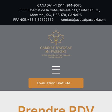
Skip
CANADA: +1 (514) 914-9070
to
6000 Chemin de la Côte-Des-Neiges, Suite 565-C ,
content
Montréal, QC, H3S 1Z8, CANADA
FRANCE:+33 6 32522659
contact@avocatpassoki.com
Evaluation Gratuite
Prendre RDV