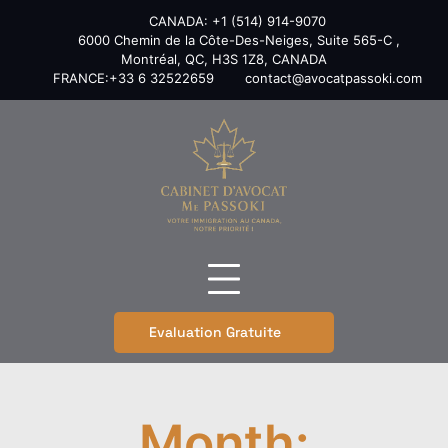
Skip
CANADA: +1 (514) 914-9070
to
6000 Chemin de la Côte-Des-Neiges, Suite 565-C ,
content
Montréal, QC, H3S 1Z8, CANADA
FRANCE:+33 6 32522659
contact@avocatpassoki.com
Evaluation Gratuite
Month: