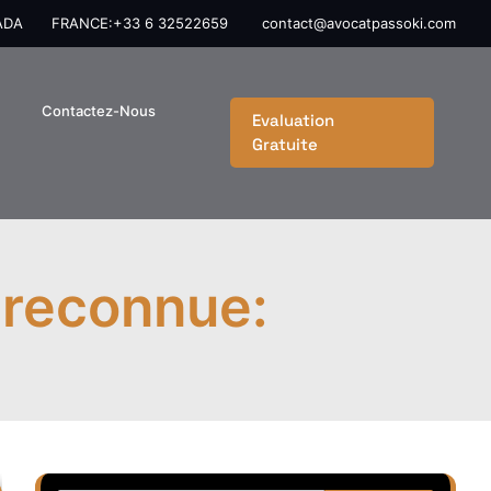
ADA
FRANCE:+33 6 32522659
contact@avocatpassoki.com
Contactez-Nous
Evaluation
Gratuite
 reconnue: