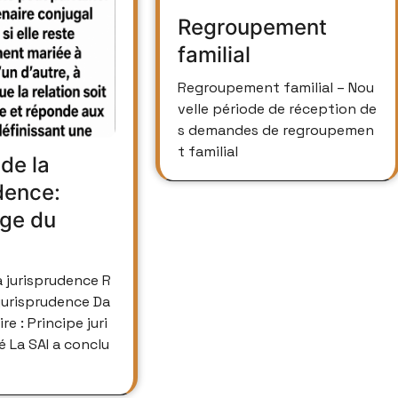
Regroupement
familial
Regroupement familial – Nou
velle période de réception de
s demandes de regroupemen
t familial
de la
dence:
age du
jurisprudence Da
re : Principe juri
 La SAI a conclu