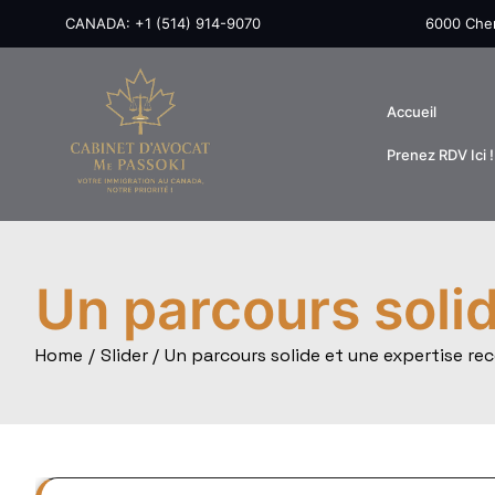
Skip
CANADA: +1 (514) 914-9070
6000 Chem
to
content
Accueil
Prenez RDV Ici !
Un parcours soli
Home
Slider
Un parcours solide et une expertise re