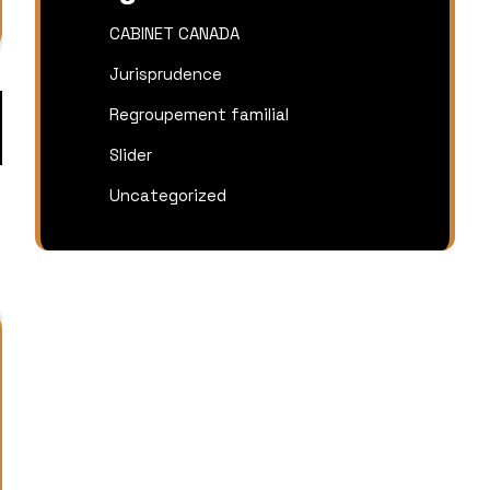
CABINET CANADA
Jurisprudence
Regroupement familial
Slider
Uncategorized