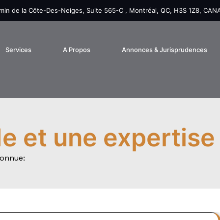
in de la Côte-Des-Neiges, Suite 565-C , Montréal, QC, H3S 1Z8, CAN
Services
A Propos
Annonces & Jurisprudences
de et une expertise
connue: