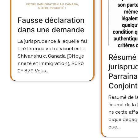
Fausse déclaration
dans une demande
La jurisprudence à laquelle fai
t référence votre visuel est :
Shivanshu c. Canada (Citoye
Résumé 
nneté et Immigration), 2026
jurispru
CF 879 Vous…
Parrain
Conjoint
Résumé de la jurisprudence R
ésumé de la 
ns cette affai
dique dégagé
que…