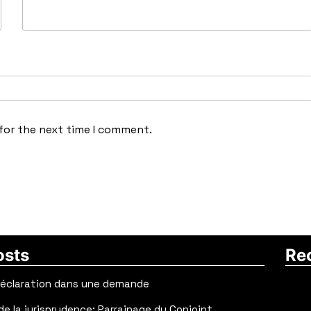
for the next time I comment.
osts
Re
déclaration dans une demande
e la jurisprudence: Parrainage du Conjoint